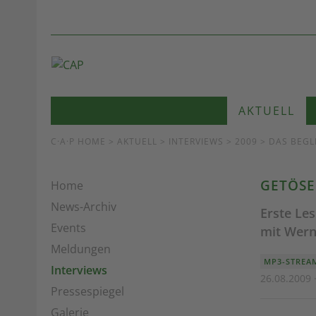
AKTUELL
C·A·P HOME
>
AKTUELL
>
INTERVIEWS
> 2009 > DAS BEG
GETÖSE
Home
News-Archiv
Erste Le
Events
mit Wern
Meldungen
MP3-STREA
Interviews
26.08.2009 
Pressespiegel
Galerie