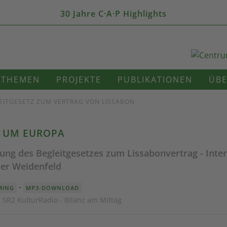
30 Jahre C·A·P Highlights
THEMEN
PROJEKTE
PUBLIKATIONEN
ÜBE
LEITGESETZ ZUM VERTRAG VON LISSABON
 UM EUROPA
sung des Begleitgesetzes zum Lissabonvertrag - Inte
er Weidenfeld
-
MING
MP3-DOWNLOAD
· SR2 KulturRadio - Bilanz am Mittag