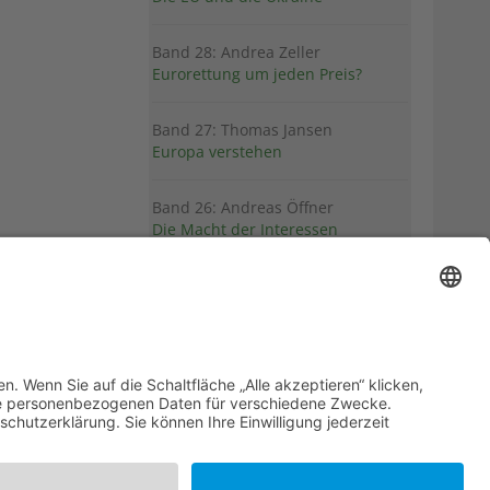
Band 28: Andrea Zeller
Eurorettung um jeden Preis?
Band 27: Thomas Jansen
Europa verstehen
Band 26: Andreas Öffner
Die Macht der Interessen
Band 25: Edmund Ratka
Deutschlands Mittelmeerpolitik
Weitere Bände
PDF-Flyer zur Schriftenreihe