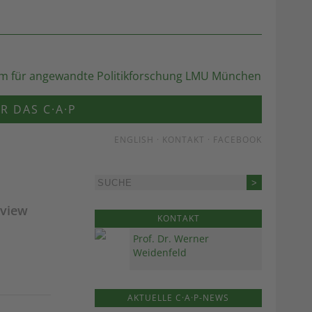
R DAS C·A·P
ENGLISH
·
KONTAKT
·
FACEBOOK
rview
KONTAKT
Prof. Dr. Werner
Weidenfeld
AKTUELLE C·A·P-NEWS