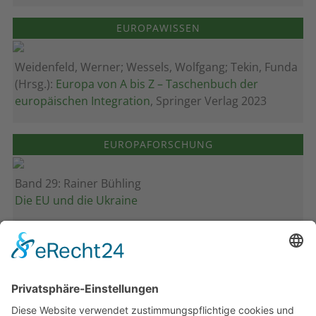
EUROPAWISSEN
Weidenfeld, Werner; Wessels, Wolfgang; Tekin, Funda
(Hrsg.):
Europa von A bis Z – Taschenbuch der
europäischen Integration
, Springer Verlag 2023
EUROPAFORSCHUNG
Band 29: Rainer Bühling
Die EU und die Ukraine
Band 28: Andrea Zeller
Eurorettung um jeden Preis?
Band 27: Thomas Jansen
Europa verstehen