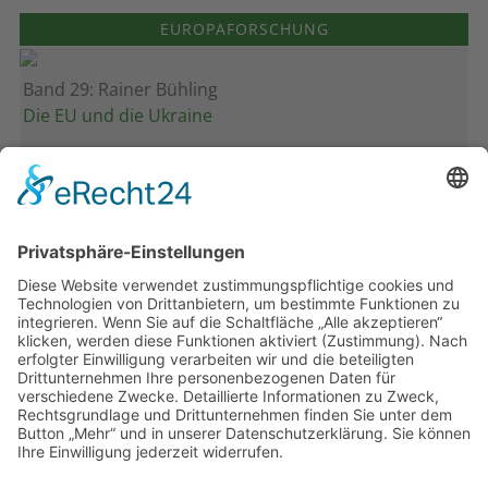
EUROPAFORSCHUNG
Band 29: Rainer Bühling
Die EU und die Ukraine
Band 28: Andrea Zeller
Eurorettung um jeden Preis?
Band 27: Thomas Jansen
Europa verstehen
Band 26: Andreas Öffner
Die Macht der Interessen
Band 25: Edmund Ratka
Deutschlands Mittelmeerpolitik