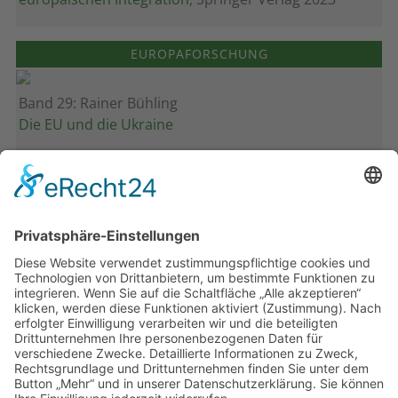
EUROPAFORSCHUNG
Band 29: Rainer Bühling
Die EU und die Ukraine
Band 28: Andrea Zeller
Eurorettung um jeden Preis?
Band 27: Thomas Jansen
Europa verstehen
Band 26: Andreas Öffner
Die Macht der Interessen
Band 25: Edmund Ratka