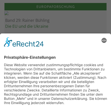
EUROPAFORSCHUNG
Band 29: Rainer Bühling
Die EU und die Ukraine
Band 28: Andrea Zeller
Eurorettung um jeden Preis?
Band 27: Thomas Jansen
Europa verstehen
Band 26: Andreas Öffner
Die Macht der Interessen
Band 25: Edmund Ratka
Deutschlands Mittelmeerpolitik