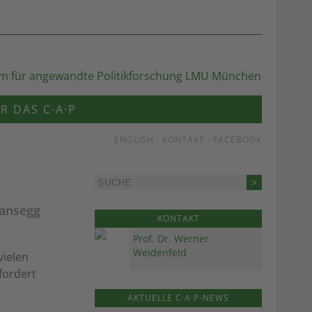
R DAS C·A·P
ENGLISH
·
KONTAKT
·
FACEBOOK
mansegg
KONTAKT
Prof. Dr. Werner
Weidenfeld
vielen
fordert
AKTUELLE C·A·P-NEWS