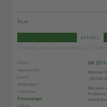
AKTUELL
C·A·P HOME
>
AKTUELL
>
PRESSESPIEGEL
> 2015 > EURO
IM ZEI
Home
News-Archiv
Werner W
Events
„Wohin d
Meldungen
Wie kann d
Interviews
Probleme,
Pressespiegel
eine kultu
Galerie