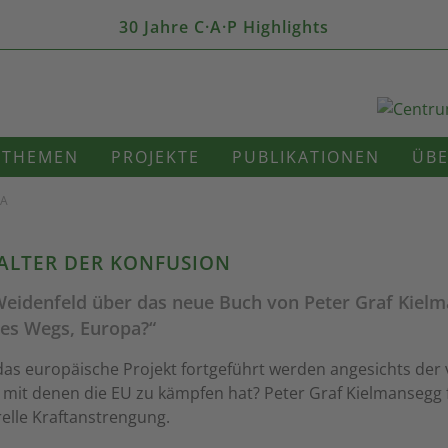
30 Jahre C·A·P Highlights
THEMEN
PROJEKTE
PUBLIKATIONEN
ÜBE
PA
TALTER DER KONFUSION
eidenfeld über das neue Buch von Peter Graf Kiel
es Wegs, Europa?“
as europäische Projekt fortgeführt werden angesichts der 
 mit denen die EU zu kämpfen hat? Peter Graf Kielmansegg 
relle Kraftanstrengung.