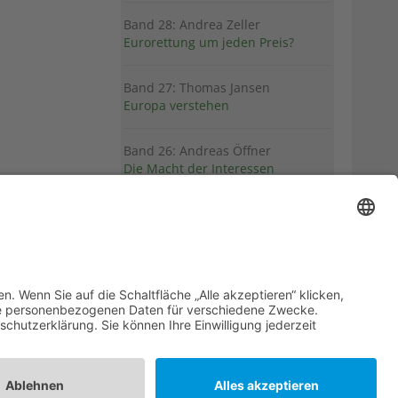
Band 28: Andrea Zeller
Eurorettung um jeden Preis?
Band 27: Thomas Jansen
Europa verstehen
Band 26: Andreas Öffner
Die Macht der Interessen
Band 25: Edmund Ratka
Deutschlands Mittelmeerpolitik
Weitere Bände
PDF-Flyer zur Schriftenreihe