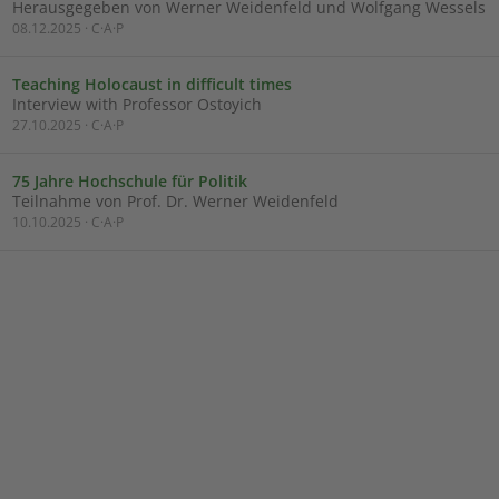
Herausgegeben von Werner Weidenfeld und Wolfgang Wessels
08.12.2025 · C·A·P
Teaching Holocaust in difficult times
Interview with Professor Ostoyich
27.10.2025 · C·A·P
75 Jahre Hochschule für Politik
Teilnahme von Prof. Dr. Werner Weidenfeld
10.10.2025 · C·A·P