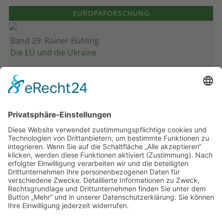
EUROPAFORSCHUNG
Band 29: Rainer Bühling
Die EU und die Ukraine
Band 28: Andrea Zeller
Eurorettung um jeden Preis?
Band 27: Thomas Jansen
Europa verstehen
Band 26: Andreas Öffner
Die Macht der Interessen
Band 25: Edmund Ratka
Deutschlands Mittelmeerpolitik