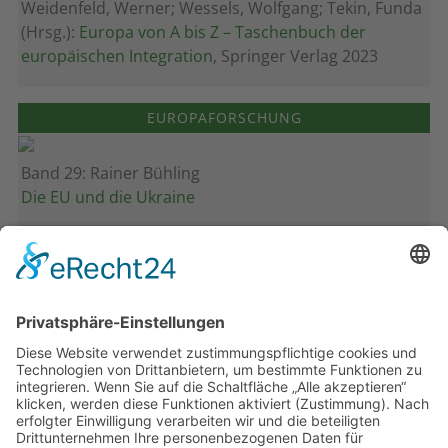
Weidenfeld, Werner; Wessels, Wolfgang; Tekin, Funda
(Hrsg.):
Europa von A bis Z – Taschenbuch der
europäischen Integration
, Springer Verlag 2023
EUROPAFORSCHUNG
Band 29: Rainer Bühling
Die EU und die Ukraine
Band 28: Andrea Zeller
Eurorettung um jeden Preis?
Band 27: Thomas Jansen
Europa verstehen
Band 26: Andreas Öffner
Die Macht der Interessen