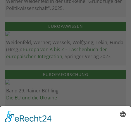
Werner Weidenfeld in der utb-Reihe "Grundzüge der
Politikwissenschaft", 2025.
EUROPAWISSEN
Weidenfeld, Werner; Wessels, Wolfgang; Tekin, Funda
(Hrsg.):
Europa von A bis Z – Taschenbuch der
europäischen Integration
, Springer Verlag 2023
EUROPAFORSCHUNG
Band 29: Rainer Bühling
Die EU und die Ukraine
Band 28: Andrea Zeller
Eurorettung um jeden Preis?