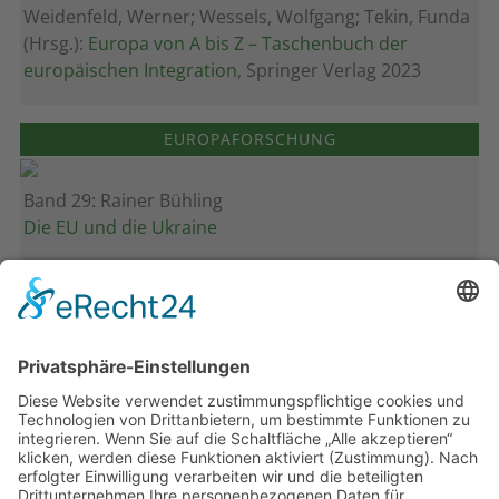
Weidenfeld, Werner; Wessels, Wolfgang; Tekin, Funda
(Hrsg.):
Europa von A bis Z – Taschenbuch der
europäischen Integration
, Springer Verlag 2023
EUROPAFORSCHUNG
Band 29: Rainer Bühling
Die EU und die Ukraine
Band 28: Andrea Zeller
Eurorettung um jeden Preis?
Band 27: Thomas Jansen
Europa verstehen
Band 26: Andreas Öffner
Die Macht der Interessen