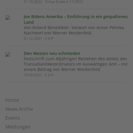
21.10.2022 · Tichys Einblick 11/2022
Joe Bidens Amerika – Einführung in ein gespaltenes
Land
Von Roland Benedikter. Vorwort von Anton Pelinka.
Nachwort von Werner Weidenfeld.
01.12.2021 · C·A·P
Den Westen neu schmieden
Festschrift zum 40jährigen Bestehen des Amtes des
Transatlantikkoordinators im Auswärtigen Amt – mit
einem Beitrag von Werner Weidenfeld
19.08.2021 · C·A·P
Home
News-Archiv
Events
Meldungen