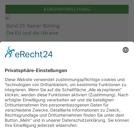
EUROPAFORSCHUNG
Band 29: Rainer Bühling
Die EU und die Ukraine
Band 28: Andrea Zeller
Eurorettung um jeden Preis?
Band 27: Thomas Jansen
Europa verstehen
Band 26: Andreas Öffner
Die Macht der Interessen
Band 25: Edmund Ratka
Deutschlands Mittelmeerpolitik