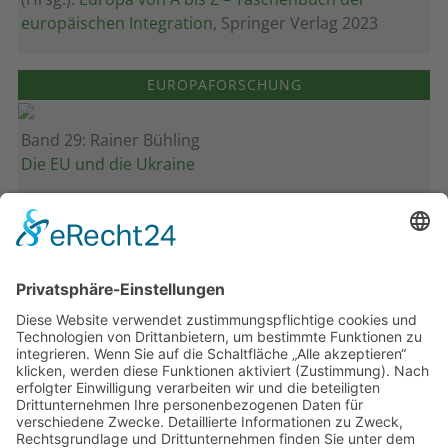
europäischen Integration
, Springer Verlag 2023
EUROPAFORSCHUNG
Band 29: Rainer Bühling
Die EU und die Ukraine
Band 28: Andrea Zeller
Eurorettung um jeden Preis?
Band 27: Thomas Jansen
Europa verstehen
Band 26: Andreas Öffner
Die Macht der Interessen