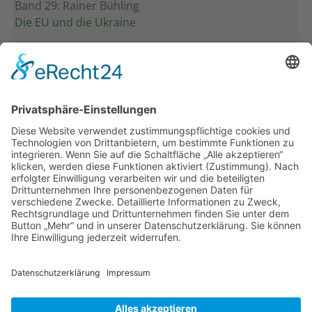
Band 29: Rainer Bühling
Die EU und die Ukraine
Band 28: Andrea Zeller
Eurorettung um jeden Preis?
Band 27: Thomas Jansen
Europa verstehen
Band 26: Andreas Öffner
Die Macht der Interessen
Band 25: Edmund Ratka
Deutschlands Mittelmeerpolitik
Weitere Bände