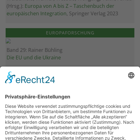
(Hrsg.):
Europa von A bis Z – Taschenbuch der
europäischen Integration
, Springer Verlag 2023
EUROPAFORSCHUNG
Band 29: Rainer Bühling
Die EU und die Ukraine
Band 28: Andrea Zeller
Eurorettung um jeden Preis?
Band 27: Thomas Jansen
Europa verstehen
Band 26: Andreas Öffner
Die Macht der Interessen