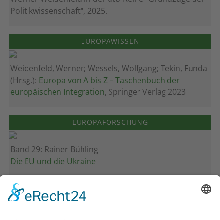
Politikwissenschaft", 2025.
EUROPAWISSEN
Weidenfeld, Werner; Wessels, Wolfgang; Tekin, Funda
(Hrsg.):
Europa von A bis Z – Taschenbuch der
europäischen Integration
, Springer Verlag 2023
EUROPAFORSCHUNG
Band 29: Rainer Bühling
Die EU und die Ukraine
Band 28: Andrea Zeller
Eurorettung um jeden Preis?