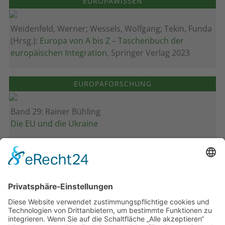
EUROPAWISSEN
Weidenfeld, Werner; Wessels, Wolfgang; Tekin, Funda
(Hrsg.):
Europa von A bis Z – Taschenbuch der
europäischen Integration
, Springer Verlag 2023
EUROPAFORSCHUNG
Band 29: Rainer Bühling
Die EU und die Ukraine
Band 28: Andrea Zeller
Eurorettung um jeden Preis?
Band 27: Thomas Jansen
Europa verstehen