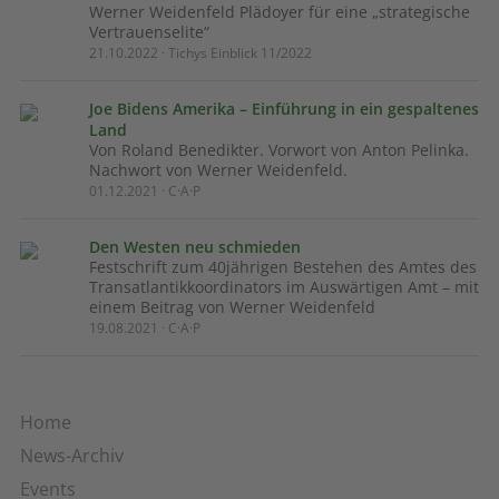
Werner Weidenfeld Plädoyer für eine „strategische
Vertrauenselite“
21.10.2022 · Tichys Einblick 11/2022
Joe Bidens Amerika – Einführung in ein gespaltenes
Land
Von Roland Benedikter. Vorwort von Anton Pelinka.
Nachwort von Werner Weidenfeld.
01.12.2021 · C·A·P
Den Westen neu schmieden
Festschrift zum 40jährigen Bestehen des Amtes des
Transatlantikkoordinators im Auswärtigen Amt – mit
einem Beitrag von Werner Weidenfeld
19.08.2021 · C·A·P
Home
News-Archiv
Events