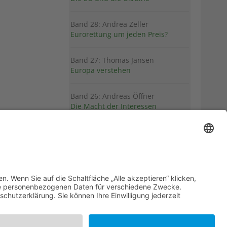
Band 28: Andrea Zeller
Eurorettung um jeden Preis?
Band 27: Thomas Jansen
Europa verstehen
Band 26: Andreas Öffner
Die Macht der Interessen
Band 25: Edmund Ratka
Deutschlands Mittelmeerpolitik
Weitere Bände
PDF-Flyer zur Schriftenreihe