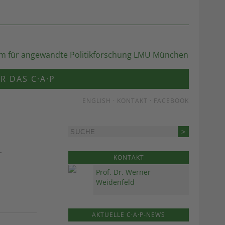
R DAS C·A·P
ENGLISH
·
KONTAKT
·
FACEBOOK
-
KONTAKT
Prof. Dr. Werner
Weidenfeld
AKTUELLE C·A·P-NEWS