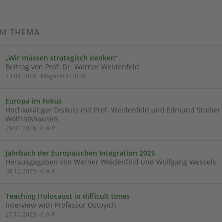
UM THEMA
„Wir müssen strategisch denken“
Beitrag von Prof. Dr. Werner Weidenfeld
13.04.2026 · Magazin 1/2026
Europa im Fokus
Hochkarätiger Diskurs mit Prof. Weidenfeld und Edmund Stoiber 
Wolfratshausen
29.01.2026 · C·A·P
Jahrbuch der Europäischen Integration 2025
Herausgegeben von Werner Weidenfeld und Wolfgang Wessels
08.12.2025 · C·A·P
Teaching Holocaust in difficult times
Interview with Professor Ostoyich
27.10.2025 · C·A·P