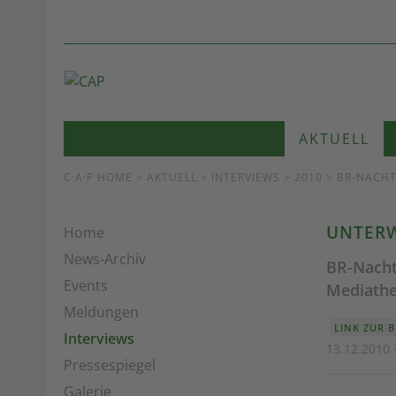
AKTUELL
C·A·P HOME
>
AKTUELL
>
INTERVIEWS
> 2010 > BR-NACHT
UNTERW
Home
News-Archiv
BR-Nacht
Events
Mediath
Meldungen
LINK ZUR 
Interviews
13.12.2010 
Pressespiegel
Galerie