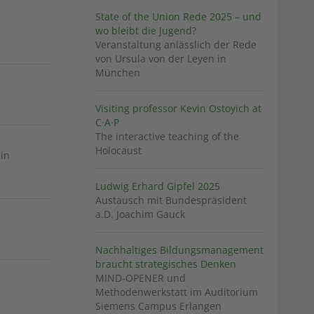
State of the Union Rede 2025 – und
wo bleibt die Jugend?
Veranstaltung anlässlich der Rede
von Ursula von der Leyen in
München
Visiting professor Kevin Ostoyich at
C·A·P
The interactive teaching of the
Holocaust
in
Ludwig Erhard Gipfel 2025
Austausch mit Bundespräsident
a.D. Joachim Gauck
Nachhaltiges Bildungsmanagement
braucht strategisches Denken
MIND-OPENER und
Methodenwerkstatt im Auditorium
Siemens Campus Erlangen