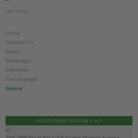
Foto: DAAD
Home
News-Archiv
Events
Meldungen
Interviews
Pressespiegel
Galerie
POLITIKBERATUNG AM C·A·P
Seit 1995 berät das C·A·P zu den Themen Europa,