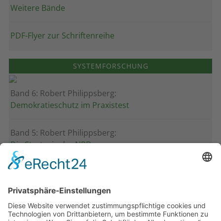
Weitere Bände
PDF-Flyer zur Schriftenreihe
SYSTEMFORSCHUNG
Band 6: Robert Philippsberg:
Demokratieschutz im Praxistest
Band 5: Robert Philippsberg:
Die Strategie der NPD
Band 4: Uwe Wagschal (Hg.):
Deutschland zwischen Reformstau und Veränderung
Band 3: Katharina Ober