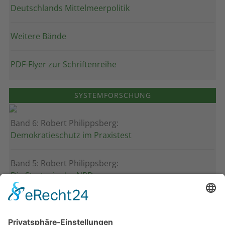
Deutschlands Mittelmeerpolitik
Weitere Bände
PDF-Flyer zur Schriftenreihe
SYSTEMFORSCHUNG
Band 6: Robert Philippsberg:
Demokratieschutz im Praxistest
Band 5: Robert Philippsberg:
Die Strategie der NPD
Band 4: Uwe Wagschal (Hg.):
Deutschland zwischen Reformstau und Veränderung