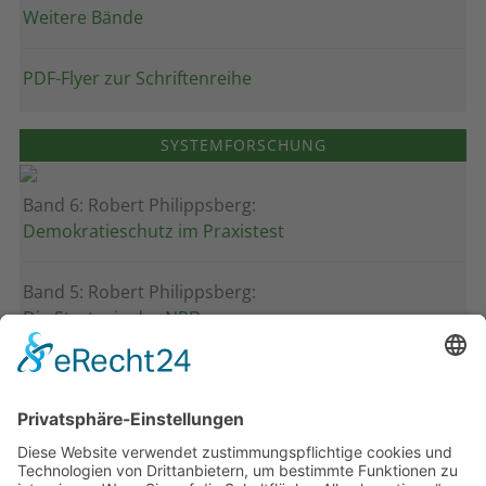
Weitere Bände
PDF-Flyer zur Schriftenreihe
SYSTEMFORSCHUNG
Band 6: Robert Philippsberg:
Demokratieschutz im Praxistest
Band 5: Robert Philippsberg:
Die Strategie der NPD
Band 4: Uwe Wagschal (Hg.):
Deutschland zwischen Reformstau und Veränderung
Band 3: Katharina Ober