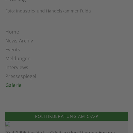
Foto: Industrie- und Handelskammer Fulda
Home
News-Archiv
Events
Meldungen
Interviews
Pressespiegel
Galerie
POLITIKBERATUNG AM C·A·P
Seit 1995 berät das C·A·P zu den Themen Europa,