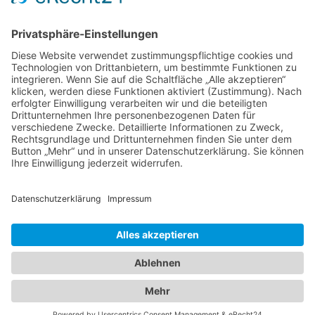
Band 4: Uwe Wagschal (Hg.):
Deutschland zwischen Reformstau und Veränderung
Band 3: Katharina Ober
Schwarz-grüne Koalitionen in nordrhein-
westfälischen Kommunen
Band 2: Sophia Burkhardt
Programmfabrik gegen Medienimperium
Band 1: Robert Kaiser
Innovationspolitik
PDF-Flyer zur Schriftenreihe
2026 ©
C·A·P
·
IMPRESSUM
·
DATENSCHUTZ
·
COOKIES