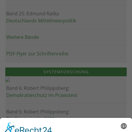
Band 25: Edmund Ratka
Deutschlands Mittelmeerpolitik
Weitere Bände
PDF-Flyer zur Schriftenreihe
SYSTEMFORSCHUNG
Band 6: Robert Philippsberg:
Demokratieschutz im Praxistest
Band 5: Robert Philippsberg:
Die Strategie der NPD