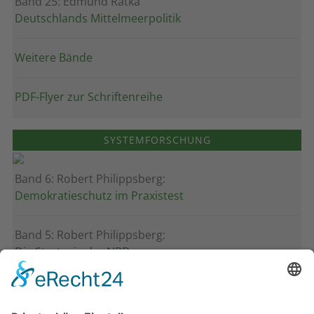
Band 25: Edmund Ratka
Deutschlands Mittelmeerpolitik
Weitere Bände
PDF-Flyer zur Schriftenreihe
SYSTEMFORSCHUNG
Band 6: Robert Philippsberg:
Demokratieschutz im Praxistest
Band 5: Robert Philippsberg:
Die Strategie der NPD
Band 4: Uwe Wagschal (Hg.):
Deutschland zwischen Reformstau und Veränderung