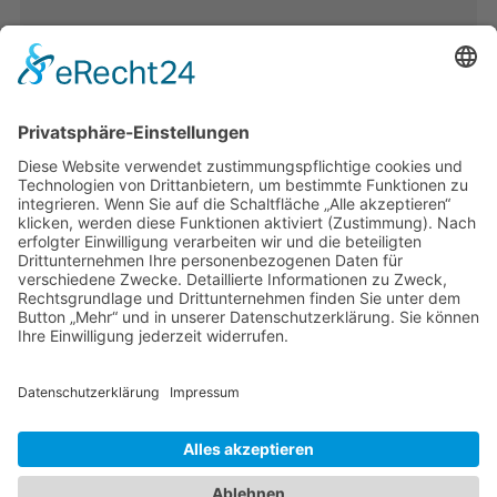
Band 28: Andrea Zeller
Eurorettung um jeden Preis?
Band 27: Thomas Jansen
Europa verstehen
Band 26: Andreas Öffner
Die Macht der Interessen
Band 25: Edmund Ratka
Deutschlands Mittelmeerpolitik
Weitere Bände
PDF-Flyer zur Schriftenreihe