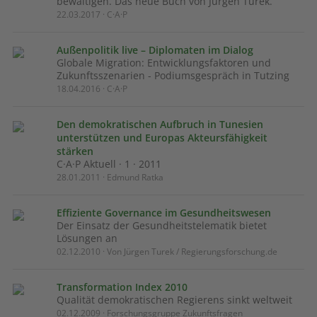
bewältigen. Das neue Buch von Jürgen Turek.
22.03.2017 · C·A·P
Außenpolitik live – Diplomaten im Dialog
Globale Migration: Entwicklungsfaktoren und
Zukunftsszenarien - Podiumsgespräch in Tutzing
18.04.2016 · C·A·P
Den demokratischen Aufbruch in Tunesien
unterstützen und Europas Akteursfähigkeit
stärken
C·A·P Aktuell · 1 · 2011
28.01.2011 · Edmund Ratka
Effiziente Governance im Gesundheitswesen
Der Einsatz der Gesundheitstelematik bietet
Lösungen an
02.12.2010 · Von Jürgen Turek / Regierungsforschung.de
Transformation Index 2010
Qualität demokratischen Regierens sinkt weltweit
02.12.2009 · Forschungsgruppe Zukunftsfragen