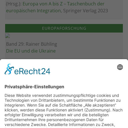
(Hrsg.):
Europa von A bis Z – Taschenbuch der
europäischen Integration
, Springer Verlag 2023
EUROPAFORSCHUNG
Band 29: Rainer Bühling
Die EU und die Ukraine
Band 28: Andrea Zeller
Eurorettung um jeden Preis?
Band 27: Thomas Jansen
Europa verstehen
Band 26: Andreas Öffner
Die Macht der Interessen