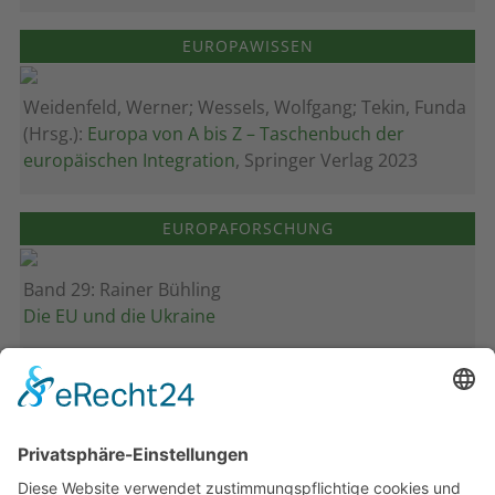
EUROPAWISSEN
Weidenfeld, Werner; Wessels, Wolfgang; Tekin, Funda
(Hrsg.):
Europa von A bis Z – Taschenbuch der
europäischen Integration
, Springer Verlag 2023
EUROPAFORSCHUNG
Band 29: Rainer Bühling
Die EU und die Ukraine
Band 28: Andrea Zeller
Eurorettung um jeden Preis?
Band 27: Thomas Jansen
Europa verstehen