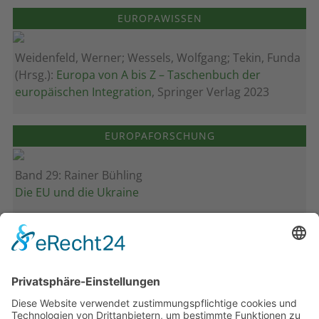
EUROPAWISSEN
Weidenfeld, Werner; Wessels, Wolfgang; Tekin, Funda
(Hrsg.):
Europa von A bis Z – Taschenbuch der
europäischen Integration
, Springer Verlag 2023
EUROPAFORSCHUNG
Band 29: Rainer Bühling
Die EU und die Ukraine
Band 28: Andrea Zeller
Eurorettung um jeden Preis?
Band 27: Thomas Jansen
Europa verstehen