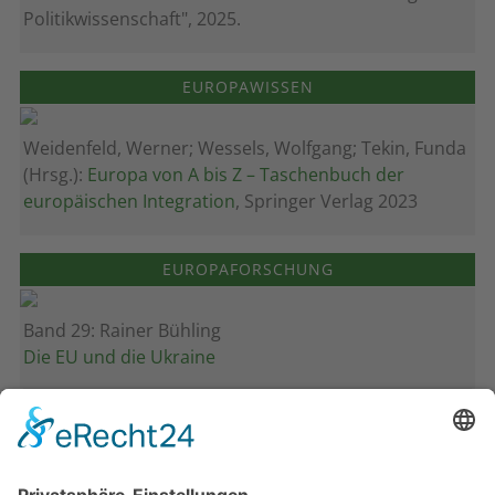
Politikwissenschaft", 2025.
EUROPAWISSEN
Weidenfeld, Werner; Wessels, Wolfgang; Tekin, Funda
(Hrsg.):
Europa von A bis Z – Taschenbuch der
europäischen Integration
, Springer Verlag 2023
EUROPAFORSCHUNG
Band 29: Rainer Bühling
Die EU und die Ukraine
Band 28: Andrea Zeller
Eurorettung um jeden Preis?