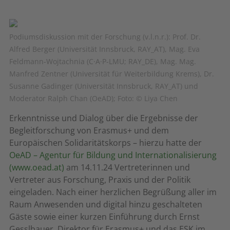
Podiumsdiskussion mit der Forschung (v.l.n.r.): Prof. Dr.
Alfred Berger (Universität Innsbruck, RAY_AT), Mag. Eva
Feldmann-Wojtachnia (C·A·P-LMU; RAY_DE), Mag. Mag.
Manfred Zentner (Universität für Weiterbildung Krems), Dr.
Susanne Gadinger (Universität Innsbruck, RAY_AT) und
Moderator Ralph Chan (OeAD); Foto: © Liya Chen
Erkenntnisse und Dialog über die Ergebnisse der
Begleitforschung von Erasmus+ und dem
Europäischen Solidaritätskorps – hierzu hatte der
OeAD – Agentur für Bildung und Internationalisierung
(www.oead.at)
am 14.11.24 Vertreterinnen und
Vertreter aus Forschung, Praxis und der Politik
eingeladen. Nach einer herzlichen Begrüßung aller im
Raum Anwesenden und digital hinzu geschalteten
Gäste sowie einer kurzen Einführung durch Ernst
Gesslbauer, Direktor für Erasmus+ und das ESK im