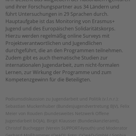
und ihrer Forschungspartner aus 34 Ländern und
führt Untersuchungen in 29 Sprachen durch.
Hauptaufgabe ist das Monitoring von Erasmus+
Jugend und des Europäischen Solidaritätskorps.
Hierzu werden regelmäßig online Surveys mit
Projektverantwortlichen und Jugendlichen
durchgeführt, die an den Programmen teilnehmen.
Zudem gibt es auch thematische Studien zur
internationalen Jugendarbeit, zum nicht-formalen
Lernen, zur Wirkung der Programme und zum
Kompetenzgewinn für die Beteiligten.
Podiumsdiskussion zu Jugendarbeit und Politik (v.l.n.r.):
Sebastian Muckenhuber (Bundesjugendvertretung BJV), Felix
Meier von Rouden (bundesweites Netzwerk Offene
Jugendarbeit bOJA), Birgit Klausser (Bundeskanzleramt),
Christof Buchegger (Verein SUPPORT4youth) und Moderator
Gerhard Moßhammer (OeAD); Foto: ©OeAD-GmbH / Sophia