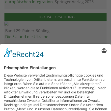
europäischen Integration
, Springer Verlag 2023
EUROPAFORSCHUNG
Band 29: Rainer Bühling
Die EU und die Ukraine
Band 28: Andrea Zeller
Eurorettung um jeden Preis?
Band 27: Thomas Jansen
Europa verstehen
Band 26: Andreas Öffner
Die Macht der Interessen
Band 25: Edmund Ratka