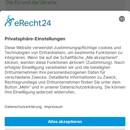
Die EU und die Ukraine
Band 28: Andrea Zeller
Eurorettung um jeden Preis?
Band 27: Thomas Jansen
Europa verstehen
Band 26: Andreas Öffner
Die Macht der Interessen
Band 25: Edmund Ratka
Deutschlands Mittelmeerpolitik
Weitere Bände
PDF-Flyer zur Schriftenreihe