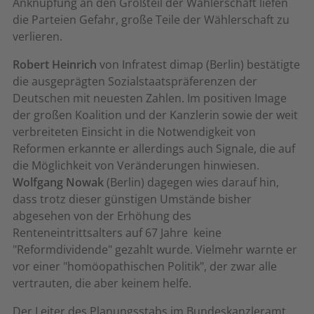
Anknüpfung an den Großteil der Wählerschaft liefen
die Parteien Gefahr, große Teile der Wählerschaft zu
verlieren.
Robert Heinrich
von Infratest dimap (Berlin) bestätigte
die ausgeprägten Sozialstaatspräferenzen der
Deutschen mit neuesten Zahlen. Im positiven Image
der großen Koalition und der Kanzlerin sowie der weit
verbreiteten Einsicht in die Notwendigkeit von
Reformen erkannte er allerdings auch Signale, die auf
die Möglichkeit von Veränderungen hinwiesen.
Wolfgang Nowak
(Berlin) dagegen wies darauf hin,
dass trotz dieser günstigen Umstände bisher 
abgesehen von der Erhöhung des
Renteneintrittsalters auf 67 Jahre  keine
"Reformdividende" gezahlt wurde. Vielmehr warnte er
vor einer "homöopathischen Politik", der zwar alle
vertrauten, die aber keinem helfe.
Der Leiter des Planungsstabs im Bundeskanzleramt,