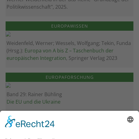
Politikwissenschaft", 2025.
EUROPAWISSEN
Weidenfeld, Werner; Wessels, Wolfgang; Tekin, Funda
(Hrsg.):
Europa von A bis Z – Taschenbuch der
europäischen Integration
, Springer Verlag 2023
EUROPAFORSCHUNG
Band 29: Rainer Bühling
Die EU und die Ukraine
Band 28: Andrea Zeller
Eurorettung um jeden Preis?