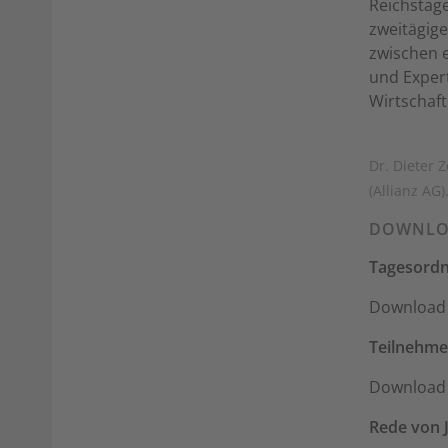
Reichstage
zweitägige
zwischen e
und Exper
Wirtschaft
Dr. Dieter 
(Allianz AG)
DOWNLO
Tagesord
Download 
Teilnehmer
Download 
Rede von J