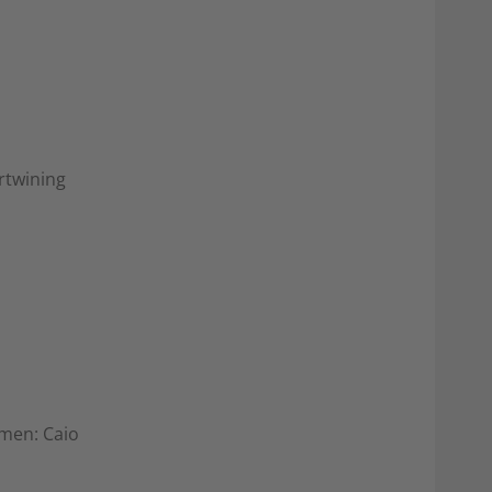
rtwining
rmen: Caio