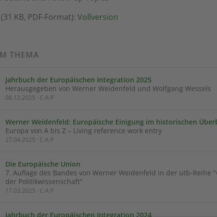
(31 KB, PDF-Format):
Vollversion
UM THEMA
Jahrbuch der Europäischen Integration 2025
Herausgegeben von Werner Weidenfeld und Wolfgang Wessels
08.12.2025 · C·A·P
Werner Weidenfeld: Europäische Einigung im historischen Überb
Europa von A bis Z – Living reference work entry
27.04.2025 · C·A·P
Die Europäische Union
7. Auflage des Bandes von Werner Weidenfeld in der utb-Reihe
der Politikwissenschaft"
17.03.2025 · C·A·P
Jahrbuch der Europäischen Integration 2024