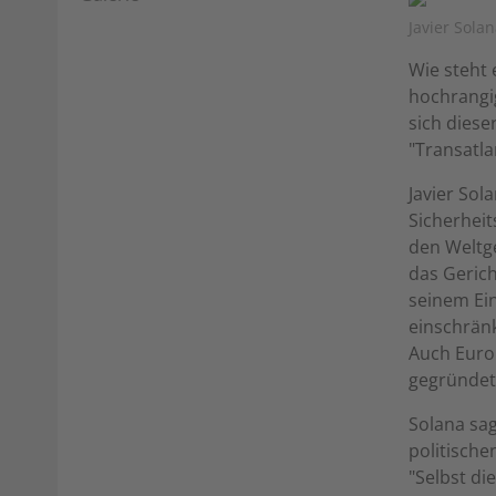
Javier Sola
Wie steht
hochrangi
sich diese
"Transatla
Javier So
Sicherheit
den Weltge
das Gerich
seinem Ein
einschränk
Auch Euro
gegründete
Solana sag
politische
"Selbst di