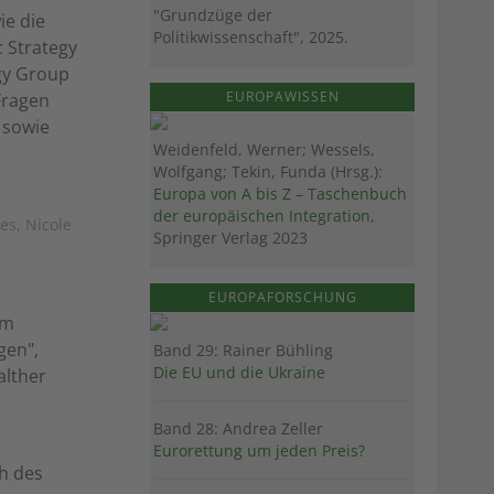
"Grundzüge der
ie die
Politikwissenschaft", 2025.
 Strategy
egy Group
EUROPAWISSEN
Fragen
 sowie
Weidenfeld, Werner; Wessels,
Wolfgang; Tekin, Funda (Hrsg.):
Europa von A bis Z – Taschenbuch
der europäischen Integration
,
es, Nicole
Springer Verlag 2023
EUROPAFORSCHUNG
am
gen",
Band 29: Rainer Bühling
Die EU und die Ukraine
alther
Band 28: Andrea Zeller
Eurorettung um jeden Preis?
h des