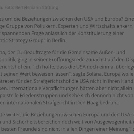
na, Foto: Bertelsmann Stiftung
 es um die Beziehungen zwischen den USA und Europa? Eine
ge Gruppe von Politikern, Experten und Wirtschaftslenker
r spannenden Frage anlässlich der Konstituierung einer
ntic Strategy Group" in Berlin.
lana, der EU-Beauftragte für die Gemeinsame Außen- und
spolitik, ging in seiner Eröffnungsrede zunächst auf den Di
richtshof ein: "Ich hoffe, dass die USA noch einmal überle
t seinen Wert beweisen lassen", sagte Solana. Europa wolle
treten für den Strafgerichtshof die USA nicht in ihren Han
en. Internationale Verpflichtungen hätten aber nicht allein 
pa stelle Friedenstruppen und sehe sich dennoch nicht vo
n internationalen Strafgericht in Den Haag bedroht.
te weiter, die Beziehungen zwischen Europa und den USA s
n und Sicherheitsbereichen noch weit von Ausgewogenheit e
e besten Freunde sind nicht in allen Dingen einer Meinung", 