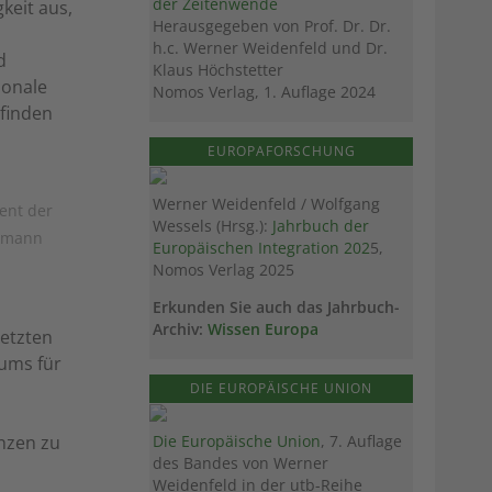
der Zeitenwende
keit aus,
Herausgegeben von Prof. Dr. Dr.
h.c. Werner Weidenfeld und Dr.
d
Klaus Höchstetter
ionale
Nomos Verlag, 1. Auflage 2024
 finden
EUROPAFORSCHUNG
Werner Weidenfeld / Wolfgang
dent der
Wessels (Hrsg.):
Jahrbuch der
lsmann
Europäischen Integration 202
5,
Nomos Verlag 2025
Erkunden Sie auch das Jahrbuch-
Archiv:
Wissen Europa
setzten
rums für
DIE EUROPÄISCHE UNION
Die Europäische Union
, 7. Auflage
enzen zu
des Bandes von Werner
Weidenfeld in der utb-Reihe