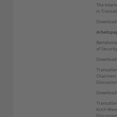
The Intert
in Transatl
Download 
Arbeitspa
Bertelsman
of Securit
Download 
Transatlan
Chairmen:
Discussion
Download 
Transatlan
Koch-Wese
Discussion