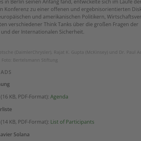
s in Berlin seinen Anfang fand, entwickelte sich im Laufe de
n Konferenz zu einer offenen und ergebnisorientierten Dis
uropäischen und amerikanischen Politikern, Wirtschaftsve
ten verschiedener Think Tanks über die großen Fragen der
 und der Internationalen Sicherheit.
Zetsche (DaimlerChrysler), Rajat K. Gupta (McKinsey) und Dr. Paul A
. Foto: Bertelsmann Stiftung
ADS
nung
(16 KB, PDF-Format):
Agenda
liste
(14 KB, PDF-Format):
List of Participants
avier Solana