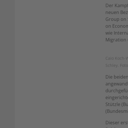
Der Kampf 
neuen Bez
Group on S
on Economi
wie Intern
Migration
Caio Koch-W
Schley. Fot
Die beide
angewandt
durchgefüh
eingericht
Stützle (
(Bundesmi
Dieser er