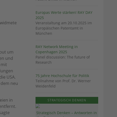
Europas Werte stärken! RAY DAY
2025
n widmete
Veranstaltung am 20.10.2025 im
Europäischen Patentamt in
München
RAY Network Meeting in
sput um
Copenhagen 2025
Panel discussion: The future of
gen und
Research
 mit
dlungen
75 Jahre Hochschule für Politik
die USA.
Teilnahme von Prof. Dr. Werner
n dem neu
Weidenfeld
eien in
STRATEGISCH DENKEN
ntfernt.
sagte
Strategisch Denken – Antworten in