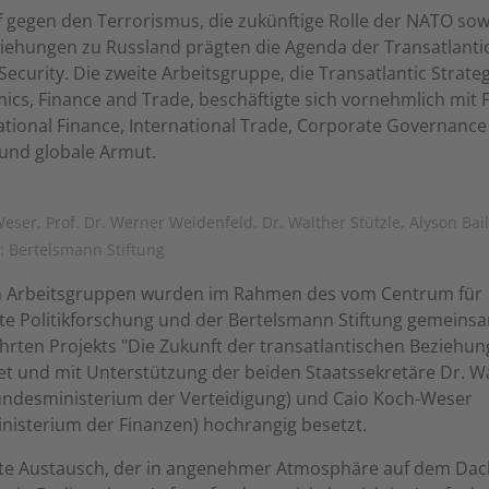
gegen den Terrorismus, die zukünftige Rolle der NATO sow
iehungen zu Russland prägten die Agenda der Transatlantic
ecurity. Die zweite Arbeitsgruppe, die Transatlantic Strat
cs, Finance and Trade, beschäftigte sich vornehmlich mit 
ational Finance, International Trade, Corporate Governance
 und globale Armut.
eser, Prof. Dr. Werner Weidenfeld, Dr. Walther Stützle, Alyson Bail
o: Bertelsmann Stiftung
n Arbeitsgruppen wurden im Rahmen des vom Centrum für
e Politikforschung und der Bertelsmann Stiftung gemeins
rten Projekts "Die Zukunft der transatlantischen Beziehun
et und mit Unterstützung der beiden Staatssekretäre Dr. W
Bundesministerium der Verteidigung) und Caio Koch-Weser
nisterium der Finanzen) hochrangig besetzt.
ste Austausch, der in angenehmer Atmosphäre auf dem Dac