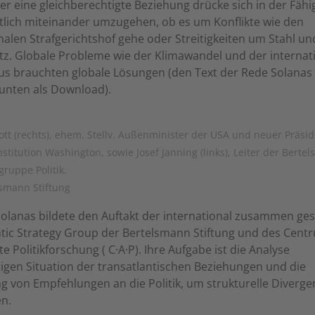
er eine gleichberechtigte Beziehung drücke sich in der Fähig
tlich miteinander umzugehen, ob es um Konflikte wie den
nalen Strafgerichtshof gehe oder Streitigkeiten um Stahl un
tz. Globale Probleme wie der Klimawandel und der internat
us brauchten globale Lösungen (den Text der Rede Solanas
 unten als Download).
ott (rechts), ehem. Stellv. Außenminister der USA und neuer Präsi
nstitution Washington, sowie Josef Janning (links), Leiter der Berte
ruppe Politik.
lsmann Stiftung
olanas bildete den Auftakt der international zusammen ge
tic Strategy Group der Bertelsmann Stiftung und des Cent
 Politikforschung ( C·A·P). Ihre Aufgabe ist die Analyse
igen Situation der transatlantischen Beziehungen und die
g von Empfehlungen an die Politik, um strukturelle Diverg
n.