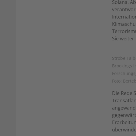
Solana. Ab
verantwor
Internatio
Klimaschu
Terrorism
Sie weiter
Strobe Talb
Brookings I
Forschungsg
Foto: Berte
Die Rede S
Transatlan
angewandte
gegenwärt
Erarbeitun
überwinde