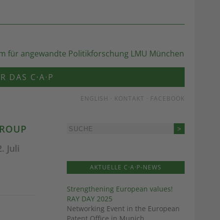
R DAS C·A·P
ENGLISH
·
KONTAKT
·
FACEBOOK
GROUP
 Juli
AKTUELLE C·A·P-NEWS
Strengthening European values!
RAY DAY 2025
Networking Event in the European
Patent Office in Munich