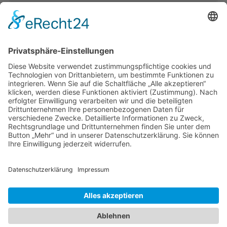
Band 28: Andrea Zeller
Eurorettung um jeden Preis?
Band 27: Thomas Jansen
Europa verstehen
Band 26: Andreas Öffner
Die Macht der Interessen
Band 25: Edmund Ratka
Deutschlands Mittelmeerpolitik
Weitere Bände
PDF-Flyer zur Schriftenreihe