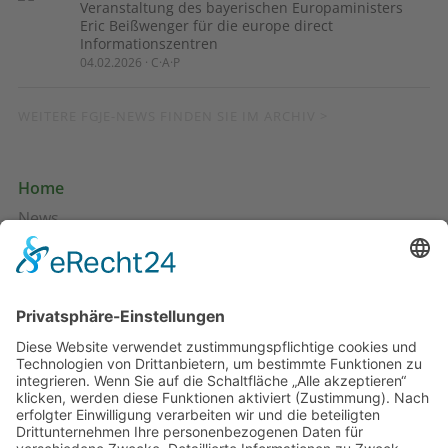
Veranstaltung des bayerischen Europaministers
Eric Beißwenger für die europe direct
Informationszentren
04.02.2026 · C·A·P
WEITERE FGJE-NEWS FINDEN SIE IM ARCHIV >
Home
News
Pressespiegel
Profil
Projekte & Angebote
Publikationen
Kontakt