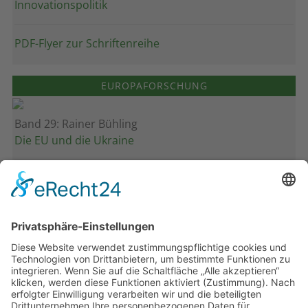
Innovationspolitik
PDF-Flyer zur Schriftenreihe
EUROPAFORSCHUNG
Band 29: Rainer Bühling
Die EU und die Ukraine
Band 28: Andrea Zeller
Eurorettung um jeden Preis?
Band 27: Thomas Jansen
Europa verstehen
Band 26: Andreas Öffner
Die Macht der Interessen