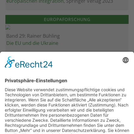
europäischen Integration
, Springer Verlag 2023
EUROPAFORSCHUNG
Band 29: Rainer Bühling
Die EU und die Ukraine
Band 28: Andrea Zeller
Eurorettung um jeden Preis?
Band 27: Thomas Jansen
Europa verstehen
Band 26: Andreas Öffner
Die Macht der Interessen
Band 25: Edmund Ratka